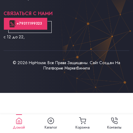
Контакты
СВЯЗАТЬСЯ С НАМИ
+79311199323
с 12 до 22
,
© 2026
HipHouse
. Все Права Защищены. Сайт Создан На
Платформе
МаркетВинила
Домой
Каталог
Корзина
Контакты