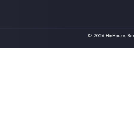
© 2026
HipHouse
. В