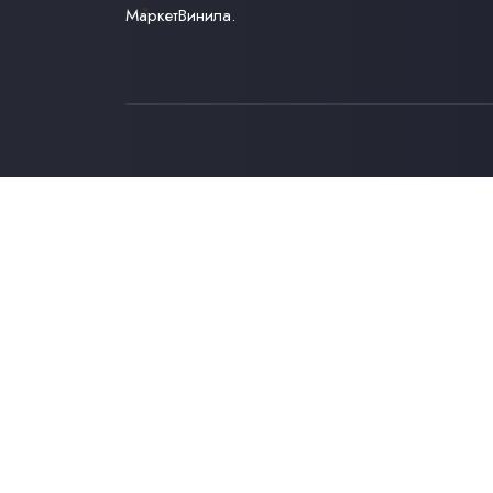
МаркетВинила.