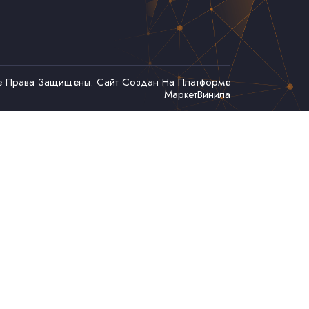
се Права Защищены. Сайт Создан На Платформе
МаркетВинила