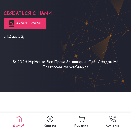
Контакты
СВЯЗАТЬСЯ С НАМИ
+79311199323
с 12 до 22
,
© 2026
HipHouse
. Все Права Защищены. Сайт Создан На
Платформе
МаркетВинила
Домой
Каталог
Корзина
Контакты