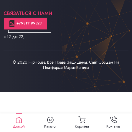
Контакты
СВЯЗАТЬСЯ С НАМИ
+79311199323
с 12 до 22
,
© 2026
HipHouse
. Все Права Защищены. Сайт Создан На
Платформе
МаркетВинила
Домой
Каталог
Корзина
Контакты