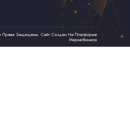
се Права Защищены. Сайт Создан На Платформе
МаркетВинила