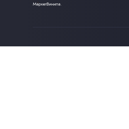
МаркетВинила.