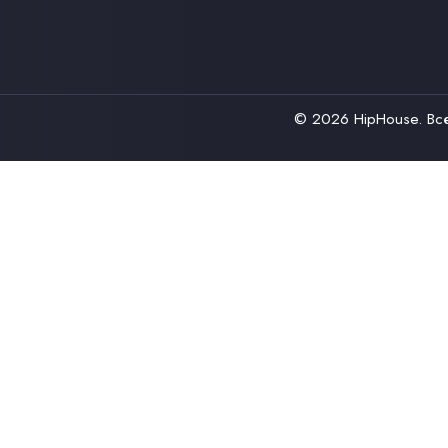
© 2026
HipHouse
. В