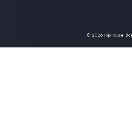
© 2026
HipHouse
. В