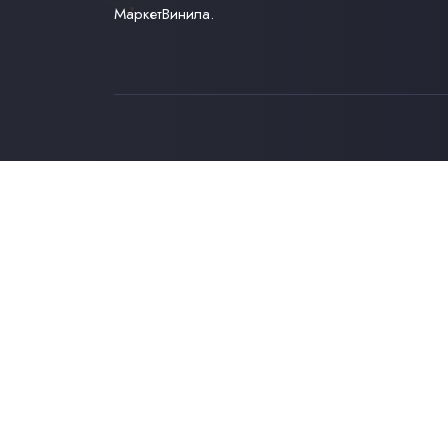
МаркетВинила.