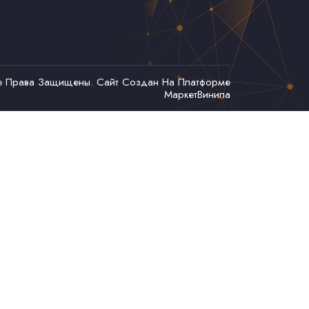
се Права Защищены. Сайт Создан На Платформе
МаркетВинила