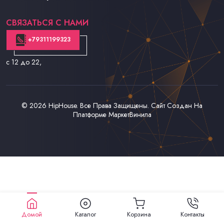
Контакты
СВЯЗАТЬСЯ С НАМИ
+79311199323
с 12 до 22
,
© 2026
HipHouse
. Все Права Защищены. Сайт Создан На
Платформе
МаркетВинила
Домой
Каталог
Корзина
Контакты