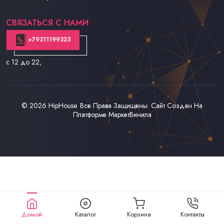
Контакты
СВЯЗАТЬСЯ С НАМИ
+79311199323
с 12 до 22
,
© 2026
HipHouse
. Все Права Защищены. Сайт Создан На
Платформе
МаркетВинила
Домой
Каталог
Корзина
Контакты