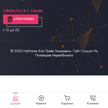
Контакты
СВЯЗАТЬСЯ С НАМИ
+79311199323
с 12 до 22
,
© 2026
HipHouse
. Все Права Защищены. Сайт Создан На
Платформе
МаркетВинила
Домой
Каталог
Корзина
Контакты