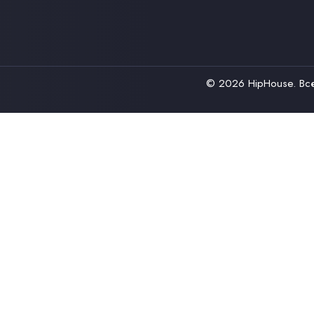
© 2026
HipHouse
. В