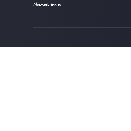
МаркетВинила.