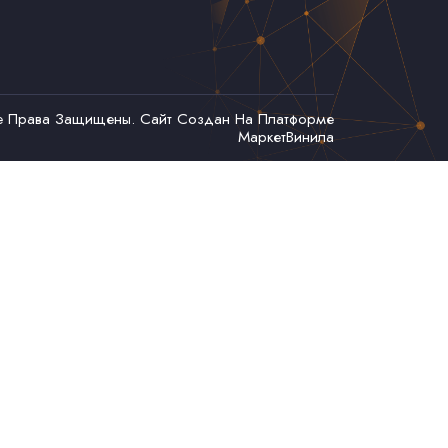
се Права Защищены. Сайт Создан На Платформе
МаркетВинила