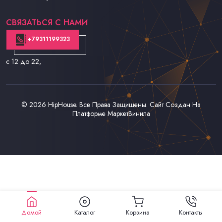
Контакты
СВЯЗАТЬСЯ С НАМИ
+79311199323
с 12 до 22
,
© 2026
HipHouse
. Все Права Защищены. Сайт Создан На
Платформе
МаркетВинила
Домой
Каталог
Корзина
Контакты