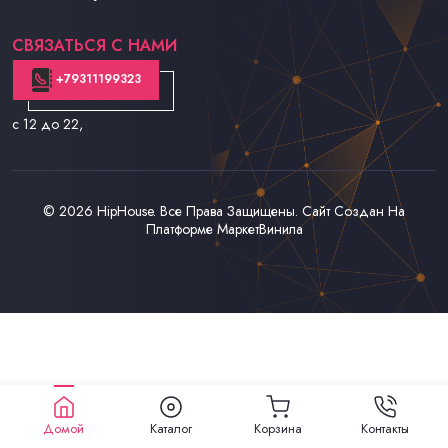
Контакты
СВЯЗАТЬСЯ С НАМИ
+79311199323
с 12 до 22
,
© 2026
HipHouse
. Все Права Защищены. Сайт Создан На
Платформе
МаркетВинила
Домой
Каталог
Корзина
Контакты