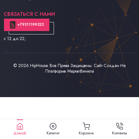
Контакты
СВЯЗАТЬСЯ С НАМИ
+79311199323
с 12 до 22
,
© 2026
HipHouse
. Все Права Защищены. Сайт Создан На
Платформе
МаркетВинила
Домой
Каталог
Корзина
Контакты