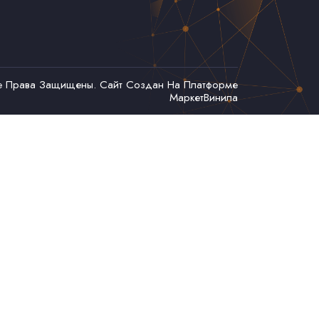
се Права Защищены. Сайт Создан На Платформе
МаркетВинила