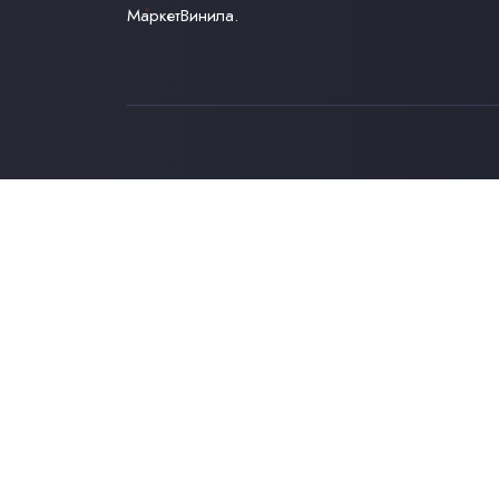
МаркетВинила.