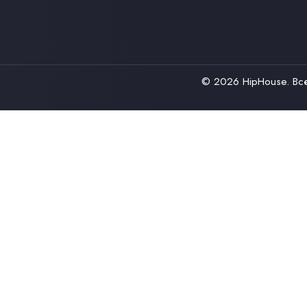
© 2026
HipHouse
. В