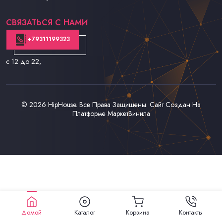
Контакты
СВЯЗАТЬСЯ С НАМИ
+79311199323
с 12 до 22
,
© 2026
HipHouse
. Все Права Защищены. Сайт Создан На
Платформе
МаркетВинила
Домой
Каталог
Корзина
Контакты