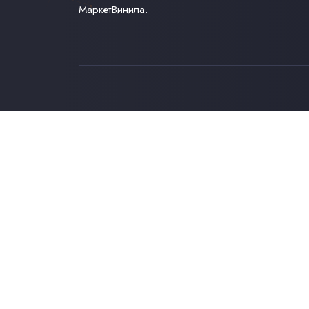
МаркетВинила.