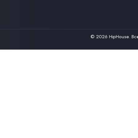
© 2026
HipHouse
. В