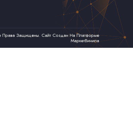
се Права Защищены. Сайт Создан На Платформе
МаркетВинила