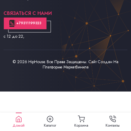
Контакты
СВЯЗАТЬСЯ С НАМИ
+79311199323
с 12 до 22
,
© 2026
HipHouse
. Все Права Защищены. Сайт Создан На
Платформе
МаркетВинила
Домой
Каталог
Корзина
Контакты