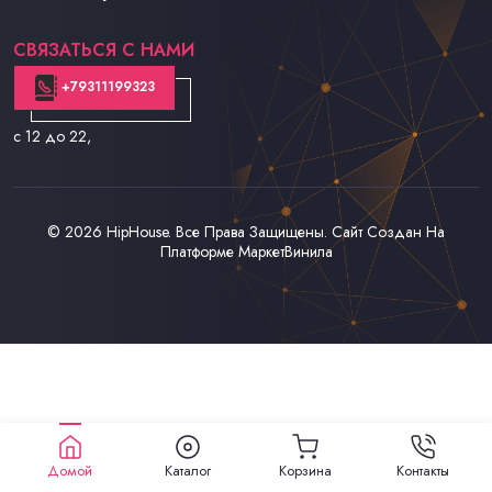
Контакты
СВЯЗАТЬСЯ С НАМИ
+79311199323
с 12 до 22
,
© 2026
HipHouse
. Все Права Защищены. Сайт Создан На
Платформе
МаркетВинила
Домой
Каталог
Корзина
Контакты