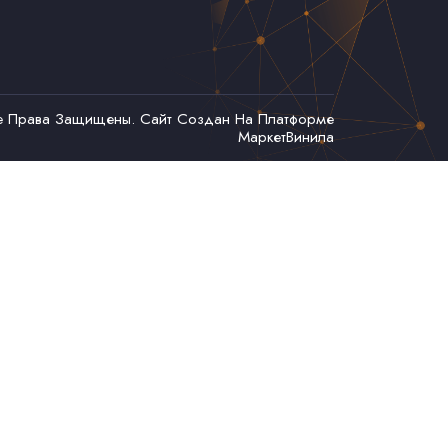
се Права Защищены. Сайт Создан На Платформе
МаркетВинила