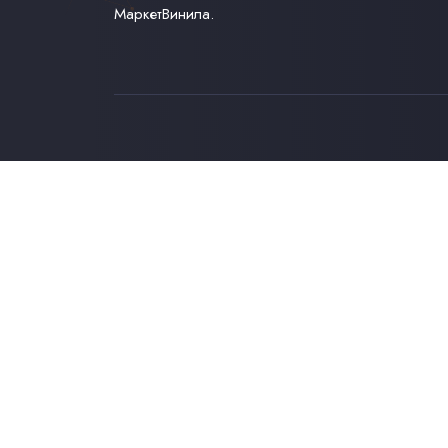
МаркетВинила.