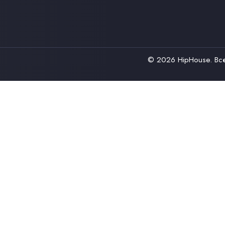
© 2026
HipHouse
. В