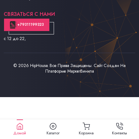
Контакты
СВЯЗАТЬСЯ С НАМИ
+79311199323
с 12 до 22
,
© 2026
HipHouse
. Все Права Защищены. Сайт Создан На
Платформе
МаркетВинила
Домой
Каталог
Корзина
Контакты