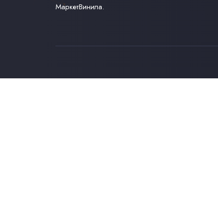
МаркетВинила.