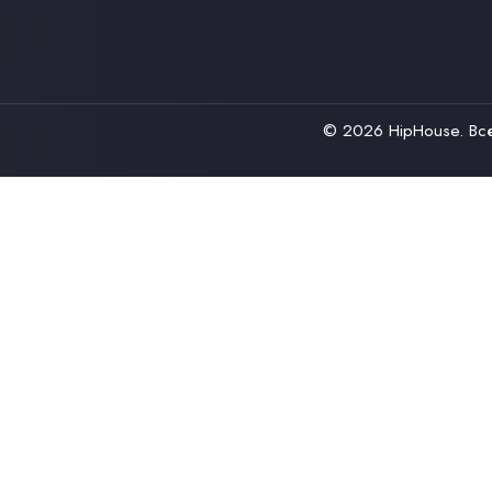
© 2026
HipHouse
. В