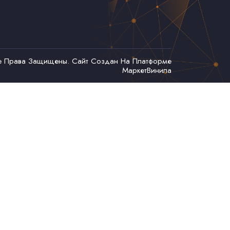
се Права Защищены. Сайт Создан На Платформе
МаркетВинила