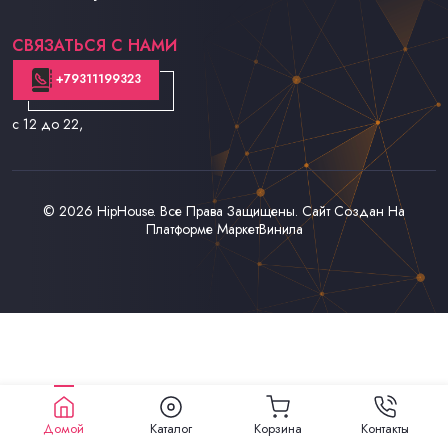
Контакты
СВЯЗАТЬСЯ С НАМИ
+79311199323
с 12 до 22
,
© 2026
HipHouse
. Все Права Защищены. Сайт Создан На
Платформе
МаркетВинила
Домой
Каталог
Корзина
Контакты