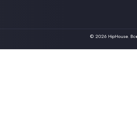
© 2026
HipHouse
. В