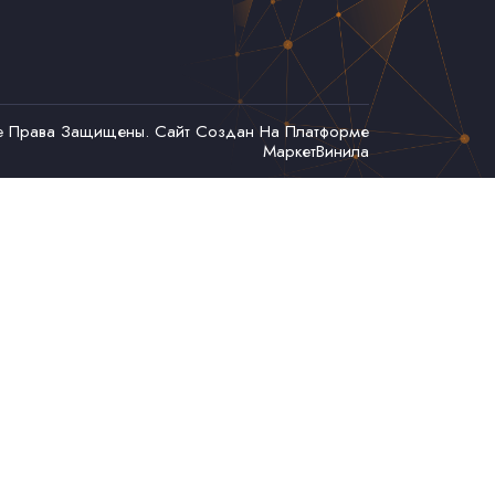
се Права Защищены. Сайт Создан На Платформе
МаркетВинила