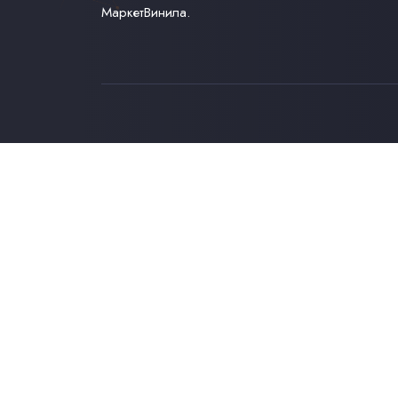
МаркетВинила.