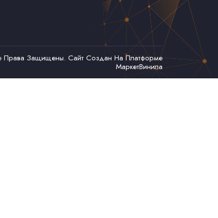
се Права Защищены. Сайт Создан На Платформе
МаркетВинила