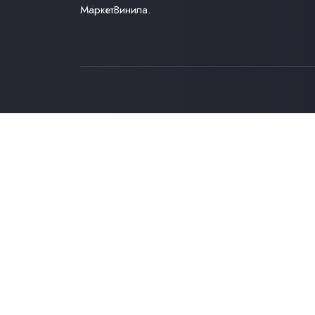
МаркетВинила.