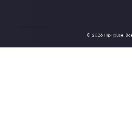
© 2026
HipHouse
. В