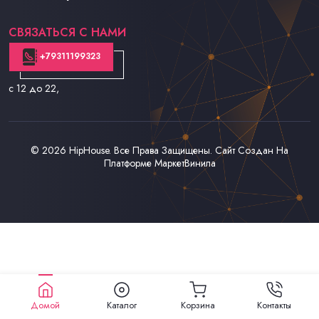
Контакты
СВЯЗАТЬСЯ С НАМИ
+79311199323
с 12 до 22
,
© 2026
HipHouse
. Все Права Защищены. Сайт Создан На
Платформе
МаркетВинила
Домой
Каталог
Корзина
Контакты