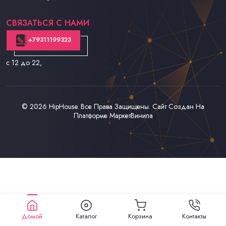
Контакты
СВЯЗАТЬСЯ С НАМИ
+79311199323
с 12 до 22
,
© 2026
HipHouse
. Все Права Защищены. Сайт Создан На
Платформе
МаркетВинила
Домой
Каталог
Корзина
Контакты