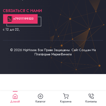
Контакты
СВЯЗАТЬСЯ С НАМИ
+79311199323
с 12 до 22
,
© 2026
HipHouse
. Все Права Защищены. Сайт Создан На
Платформе
МаркетВинила
Домой
Каталог
Корзина
Контакты