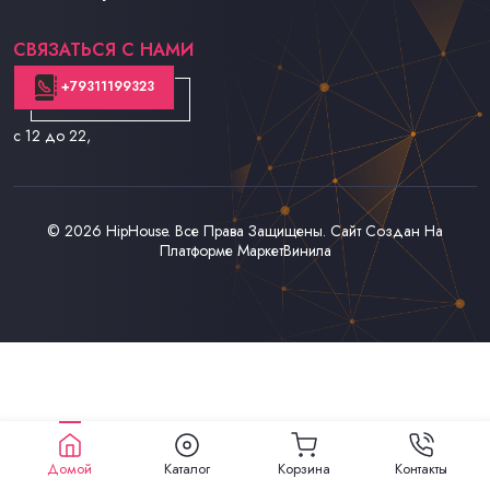
Контакты
СВЯЗАТЬСЯ С НАМИ
+79311199323
с 12 до 22
,
© 2026
HipHouse
. Все Права Защищены. Сайт Создан На
Платформе
МаркетВинила
Домой
Каталог
Корзина
Контакты