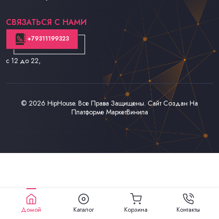
Контакты
СВЯЗАТЬСЯ С НАМИ
+79311199323
с 12 до 22
,
© 2026
HipHouse
. Все Права Защищены. Сайт Создан На
Платформе
МаркетВинила
Домой
Каталог
Корзина
Контакты