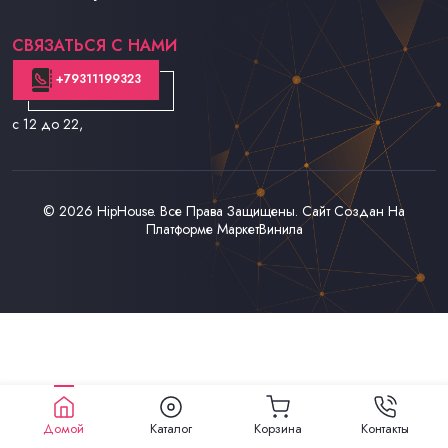
Контакты
СВЯЗАТЬСЯ С НАМИ
+79311199323
с 12 до 22
,
© 2026
HipHouse
. Все Права Защищены. Сайт Создан На
Платформе
МаркетВинила
Домой
Каталог
Корзина
Контакты