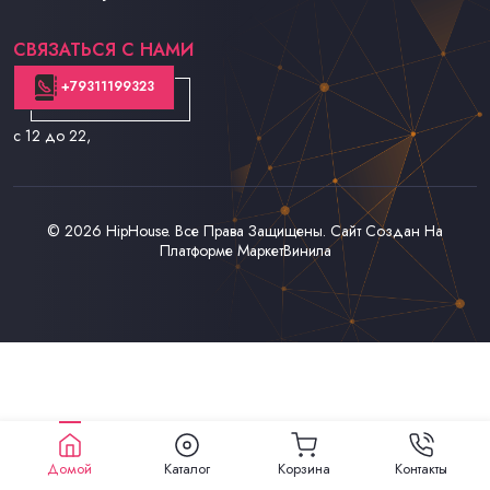
Контакты
СВЯЗАТЬСЯ С НАМИ
+79311199323
с 12 до 22
,
© 2026
HipHouse
. Все Права Защищены. Сайт Создан На
Платформе
МаркетВинила
Домой
Каталог
Корзина
Контакты