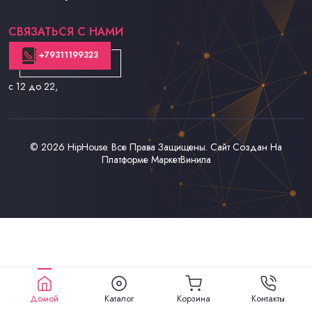
Контакты
СВЯЗАТЬСЯ С НАМИ
+79311199323
с 12 до 22
,
© 2026
HipHouse
. Все Права Защищены. Сайт Создан На
Платформе
МаркетВинила
Домой
Каталог
Корзина
Контакты