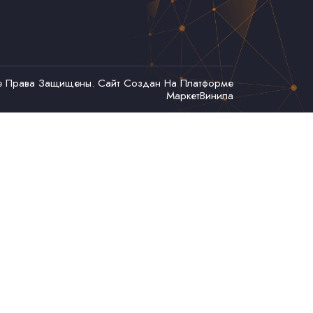
се Права Защищены. Сайт Создан На Платформе
МаркетВинила