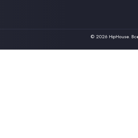
© 2026
HipHouse
. В