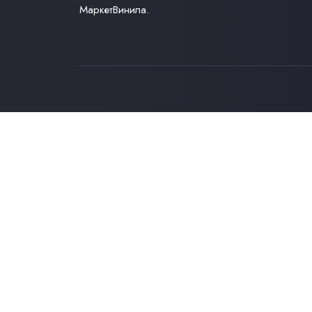
МаркетВинила.