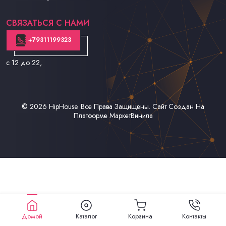
Контакты
СВЯЗАТЬСЯ С НАМИ
+79311199323
с 12 до 22
,
© 2026
HipHouse
. Все Права Защищены. Сайт Создан На
Платформе
МаркетВинила
Домой
Каталог
Корзина
Контакты