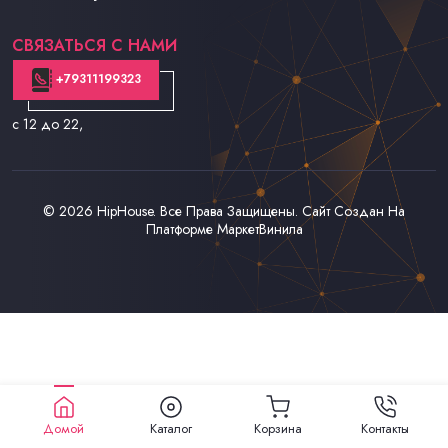
Контакты
СВЯЗАТЬСЯ С НАМИ
+79311199323
с 12 до 22
,
© 2026
HipHouse
. Все Права Защищены. Сайт Создан На
Платформе
МаркетВинила
Домой
Каталог
Корзина
Контакты