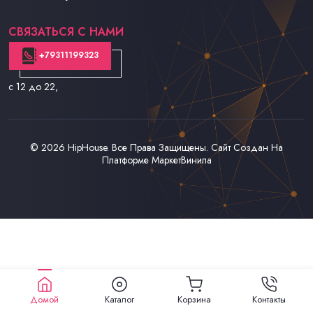
Контакты
СВЯЗАТЬСЯ С НАМИ
+79311199323
с 12 до 22
,
© 2026
HipHouse
. Все Права Защищены. Сайт Создан На
Платформе
МаркетВинила
Домой
Каталог
Корзина
Контакты