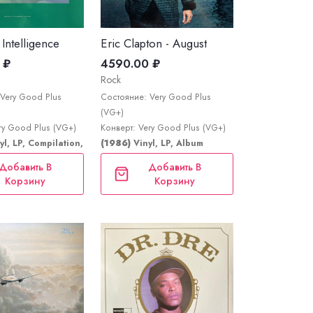
l Intelligence
Eric Clapton - August
 ₽
4590.00 ₽
Rock
Very Good Plus
Состояние: Very Good Plus
(VG+)
ry Good Plus (VG+)
Конверт: Very Good Plus (VG+)
yl, LP, Compilation, Reissue, Stereo
(1986)
Vinyl, LP, Album
Добавить В
Добавить В
Корзину
Корзину