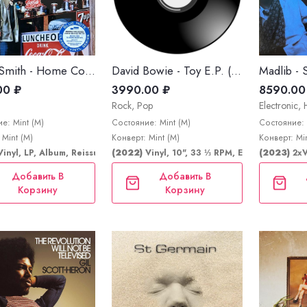
Jimmy Smith - Home Cookin'
David Bowie - Toy E.P. ("You've Got It Made With All The Toys")
00 ₽
3990.00 ₽
8590.00
Rock, Pop
Electronic, 
е: Mint (M)
Состояние: Mint (M)
Состояние: 
 Mint (M)
Конверт: Mint (M)
Конверт: Min
Vinyl, LP, Album, Reissue, Stereo
(2022)
Vinyl, 10", 33 ⅓ RPM, EP, Record Stor
(2023)
2xV
Добавить В
Добавить В
Корзину
Корзину