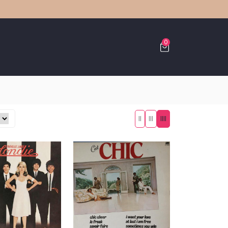
0
II
III
IIII