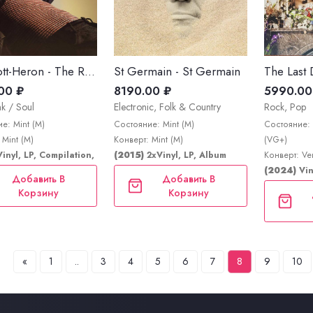
Gil Scott-Heron - The Revolution Will Not Be Televised
St Germain - St Germain
00 ₽
8190.00 ₽
5990.00
nk / Soul
Electronic, Folk & Country
Rock, Pop
е: Mint (M)
Состояние: Mint (M)
Состояние: 
 Mint (M)
Конверт: Mint (M)
(VG+)
Vinyl, LP, Compilation, Reissue
(2015)
2xVinyl, LP, Album
Конверт: Ve
(2024)
Vin
Добавить В
Добавить В
Корзину
Корзину
«
1
..
3
4
5
6
7
8
9
10