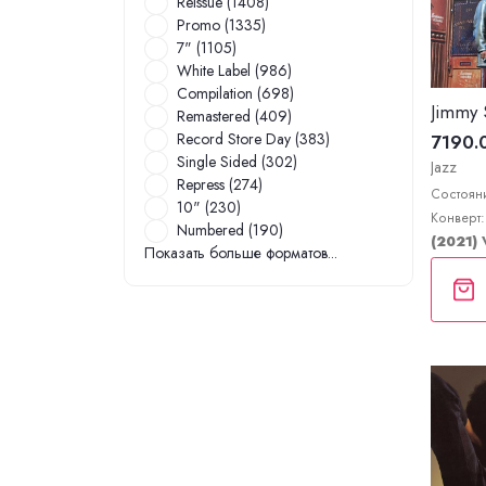
Reissue (1408)
Promo (1335)
7" (1105)
White Label (986)
Compilation (698)
Remastered (409)
Record Store Day (383)
7190.
Single Sided (302)
Jazz
Repress (274)
Состояни
10" (230)
Конверт:
Numbered (190)
(2021)
Показать больше форматов...