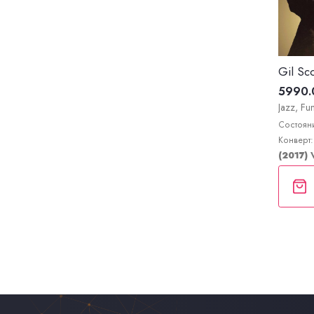
5990.
Jazz, Fu
Состояни
Конверт:
(2017)