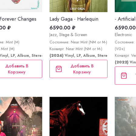
 Forever Changes
Lady Gaga - Harlequin
- Artificia
00 ₽
6590.00 ₽
6590.00
Jazz, Stage & Screen
Electronic
е: Mint (M)
Состояние: Near Mint (NM or M-)
Состояние: 
 Mint (M)
Конверт: Near Mint (NM or M-)
(VG+)
Vinyl, LP, Album, Stereo, Reissue
(2024)
Vinyl, LP, Album, Stereo
Конверт: Ve
(2022)
Vin
Добавить В
Добавить В
Корзину
Корзину