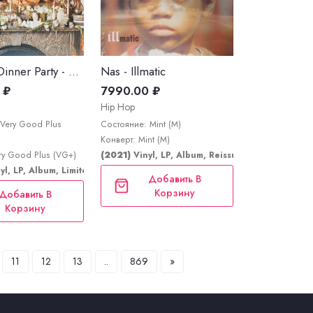
The Last Dinner Party - Prelude To Ecstasy
Nas - Illmatic
 ₽
7990.00 ₽
Hip Hop
Very Good Plus
Состояние: Mint (M)
Конверт: Mint (M)
ry Good Plus (VG+)
(2021)
Vinyl, LP, Album, Reissue
yl, LP, Album, Limited Edition, Stereo
Добавить В
Корзину
Добавить В
Корзину
11
12
13
..
869
»