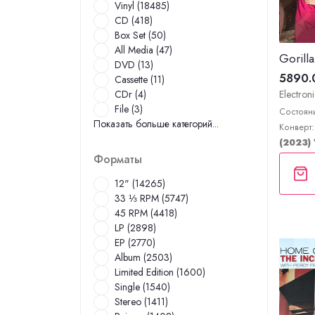
Vinyl (18485)
CD (418)
Box Set (50)
All Media (47)
Gorilla
DVD (13)
5890.
Cassette (11)
Electron
CDr (4)
File (3)
Состояни
Показать больше категорий...
Конверт:
(2023)
Форматы
12" (14265)
33 ⅓ RPM (5747)
45 RPM (4418)
LP (2898)
EP (2770)
Album (2503)
Limited Edition (1600)
Single (1540)
Stereo (1411)