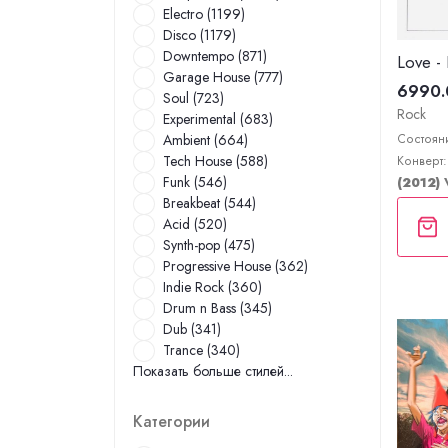
Electro (1199)
Disco (1179)
Downtempo (871)
Love -
Garage House (777)
6990.
Soul (723)
Rock
Experimental (683)
Состояни
Ambient (664)
Tech House (588)
Конверт:
Funk (546)
(2012)
Breakbeat (544)
Acid (520)
Synth-pop (475)
Progressive House (362)
Indie Rock (360)
Drum n Bass (345)
Dub (341)
Trance (340)
Показать больше стилей...
Категории