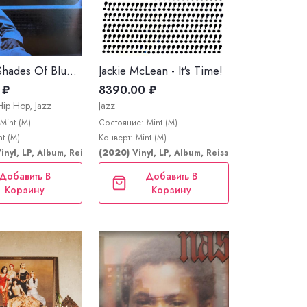
Madlib - Shades Of Blue (Madlib Invades Blue Note)
Jackie McLean - It's Time!
 ₽
8390.00 ₽
Hip Hop, Jazz
Jazz
Mint (M)
Состояние: Mint (M)
t (M)
Конверт: Mint (M)
e Day, Limited Edition
inyl, LP, Album, Reissue, Stereo
(2020)
Vinyl, LP, Album, Reissue, Stereo
Добавить В
Добавить В
Корзину
Корзину