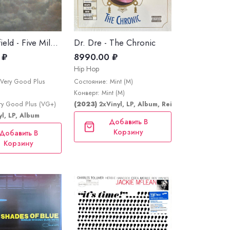
Mike Oldfield - Five Miles Out
Dr. Dre - The Chronic
 ₽
8990.00 ₽
Hip Hop
Very Good Plus
Состояние: Mint (M)
Конверт: Mint (M)
d
ry Good Plus (VG+)
(2023)
2xVinyl, LP, Album, Reissue, Repress
yl, LP, Album
Добавить В
Корзину
Добавить В
Корзину