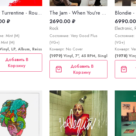
Stanley Turrentine - Rough 'N Tumble
The Jam - When You're Young c/w Smithers-Jones
Blondie - 
00 ₽
2690.00 ₽
6990.00
Rock
Electronic, 
е: Mint (M)
Состояние: Very Good Plus
Состояние: 
 Mint (M)
(VG+)
(VG+)
Vinyl, LP, Album, Reissue, Stereo
Конверт: No Cover
Конверт: Ve
(1979)
Vinyl, 7", 45 RPM, Single
(1978)
Vin
Добавить В
Корзину
Добавить В
Корзину