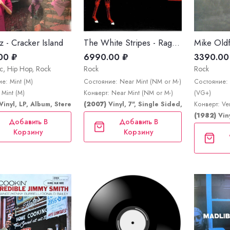
z - Cracker Island
The White Stripes - Rag And Bone
00 ₽
6990.00 ₽
3390.00
ic, Hip Hop, Rock
Rock
Rock
е: Mint (M)
Состояние: Near Mint (NM or M-)
Состояние: 
 Mint (M)
Конверт: Near Mint (NM or M-)
(VG+)
Vinyl, LP, Album, Stereo
(2007)
Vinyl, 7", Single Sided, Single, Etche
Конверт: Ve
(1982)
Vin
Добавить В
Добавить В
Корзину
Корзину