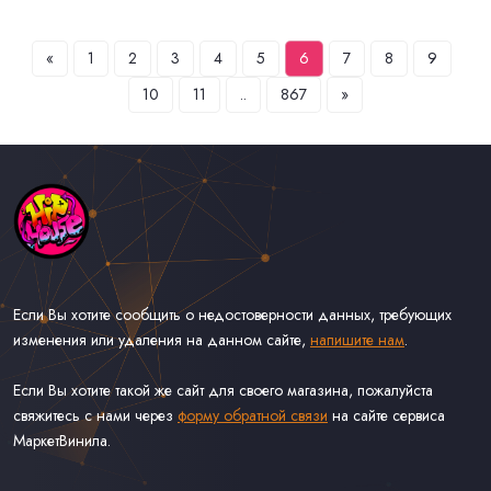
«
1
2
3
4
5
6
7
8
9
10
11
..
867
»
Если Вы хотите сообщить о недостоверности данных, требующих
изменения или удаления на данном сайте,
напишите нам
.
Если Вы хотите такой же сайт для своего магазина, пожалуйста
свяжитесь с нами через
форму обратной связи
на сайте сервиса
МаркетВинила.
Каталог Музыки на Виниле В Наличии