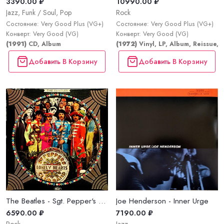
3390.00 ₽
10990.00 ₽
Jazz, Funk / Soul, Pop
Rock
Состояние: Very Good Plus (VG+)
Состояние: Very Good Plus (VG+)
Конверт: Very Good (VG)
Конверт: Very Good (VG)
(1991)
CD, Album
(1972)
Vinyl, LP, Album, Reissue, 
Добавить В Корзину
Добавить В Корзину
The Beatles - Sgt. Pepper's Lonely Hearts Club Band
Joe Henderson - Inner Urge
6590.00 ₽
7190.00 ₽