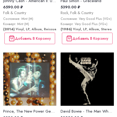
Johnny Cash - American II: Unchained
Paul Simon - Graceland
6590.00 ₽
5390.00 ₽
Folk & Country
Rock, Folk & Country
Состояние: Mint (M)
Состояние: Very Good Plus (VG+)
Конверт: Mint (M)
Конверт: Very Good Plus (VG+)
(2014)
Vinyl, LP, Album, Reissue, Stereo
(1986)
Vinyl, LP, Album, Stereo
Добавить В Корзину
Добавить В Корзину
Prince, The New Power Generation - Diamonds And Pearls
David Bowie - The Man Who Sold The World