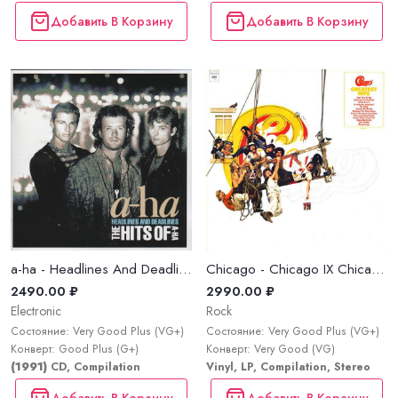
Добавить В Корзину
Добавить В Корзину
a-ha - Headlines And Deadlines (The Hits Of A-ha)
Chicago - Chicago IX Chicago's Greatest Hits
2490.00 ₽
2990.00 ₽
Electronic
Rock
Состояние: Very Good Plus (VG+)
Состояние: Very Good Plus (VG+)
Конверт: Good Plus (G+)
Конверт: Very Good (VG)
(1991)
CD, Compilation
Vinyl, LP, Compilation, Stereo
Добавить В Корзину
Добавить В Корзину