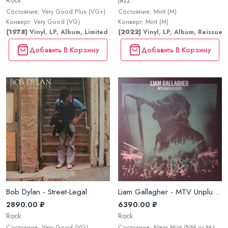
Rock
Jazz
Состояние: Very Good Plus (VG+)
Состояние: Mint (M)
Конверт: Very Good (VG)
Конверт: Mint (M)
(1978)
Vinyl, LP, Album, Limited Edition, Picture Disc, Reissue
(2022)
Vinyl, LP, Album, Reissue, 
Добавить В Корзину
Добавить В Корзину
Bob Dylan - Street-Legal
Liam Gallagher - MTV Unplugged
2890.00 ₽
6390.00 ₽
Rock
Rock
Состояние: Very Good (VG)
Состояние: Near Mint (NM or M-)