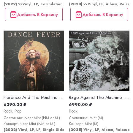
(2022)
2xVinyl, LP, Compilation
(2020)
2xVinyl, LP, Album, Reissu
Добавить В Корзину
Добавить В Корзину
Florence And The Machine - Dance Fever
Rage Against The Machine - Rage Against The Machine
6390.00 ₽
6990.00 ₽
Rock, Pop
Rock
Состояние: Near Mint (NM or M-)
Состояние: Mint (M)
Конверт: Near Mint (NM or M-)
Конверт: Mint (M)
(2022)
Vinyl, LP, LP, Single Sided, Etched, Album; All Media, LP, LP
(2025)
Vinyl, LP, Album, Reissue,