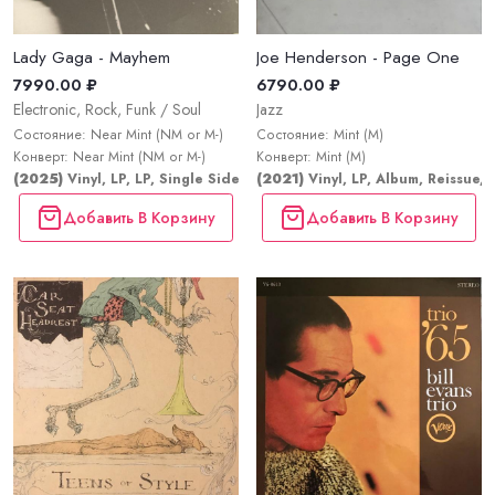
Lady Gaga - Mayhem
Joe Henderson - Page One
7990.00 ₽
6790.00 ₽
Electronic, Rock, Funk / Soul
Jazz
Состояние: Near Mint (NM or M-)
Состояние: Mint (M)
Конверт: Near Mint (NM or M-)
Конверт: Mint (M)
(2025)
Vinyl, LP, LP, Single Sided, Etched, Album; All Media, LP, LP
(2021)
Vinyl, LP, Album, Reissue, 
Добавить В Корзину
Добавить В Корзину