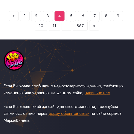
«
1
2
3
4
5
6
7
8
9
10
11
..
867
»
Если Вы хотите сообщить о недостоверности данных, требующих
изменения или удаления на данном сайте,
напишите нам
.
Если Вы хотите такой же сайт для своего магазина, пожалуйста
свяжитесь с нами через
форму обратной связи
на сайте сервиса
МаркетВинила.
Каталог Музыки на Виниле В Наличии