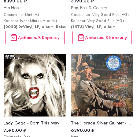
8390.00 ₽
3190.00 ₽
Hip Hop
Pop, Folk & Country
Состояние: Mint (M)
Состояние: Very Good Plus (VG+)
Конверт: Near Mint (NM or M-)
Конверт: Very Good Plus (VG+)
(2023)
2xVinyl, LP, Album, Reissue
(1973)
Vinyl, LP, Album
Добавить В Корзину
Добавить В Корзину
Lady Gaga - Born This Way
The Horace Silver Quintet - Song For My Father (Cantiga Para Meu Pai)
7590.00 ₽
6390.00 ₽