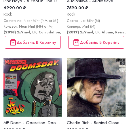
Pink Floyd - A Foot In The Door (The Best Of Pink Floyd)
Audioslave - Audioslave
6990.00 ₽
7590.00 ₽
Rock
Rock
Состояние: Near Mint (NM or M-)
Состояние: Mint (M)
Конверт: Near Mint (NM or M-)
Конверт: Mint (M)
(2018)
2xVinyl, LP, Compilation, Reissue, Remastered, Stereo
(2017)
2xVinyl, LP, Album, Reissue
Добавить В Корзину
Добавить В Корзину
MF Doom - Operation: Doomsday
Charlie Rich - Behind Closed Doors