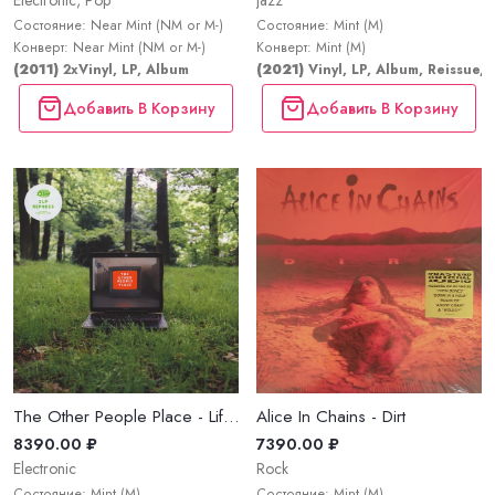
Electronic, Pop
Jazz
Состояние: Near Mint (NM or M-)
Состояние: Mint (M)
Конверт: Near Mint (NM or M-)
Конверт: Mint (M)
(2011)
2xVinyl, LP, Album
(2021)
Vinyl, LP, Album, Reissue, 
Добавить В Корзину
Добавить В Корзину
The Other People Place - Lifestyles Of The Laptop Café
Alice In Chains - Dirt
8390.00 ₽
7390.00 ₽
Electronic
Rock
Состояние: Mint (M)
Состояние: Mint (M)