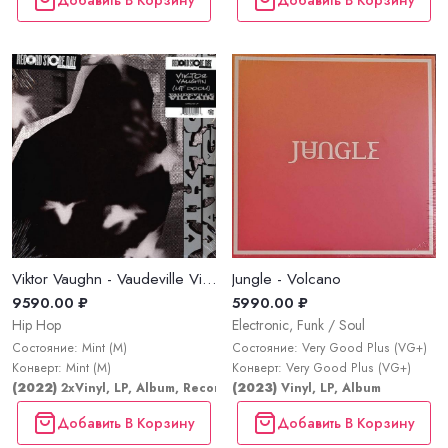
Viktor Vaughn - Vaudeville Villain
Jungle - Volcano
9590.00 ₽
5990.00 ₽
Hip Hop
Electronic, Funk / Soul
Состояние: Mint (M)
Состояние: Very Good Plus (VG+)
Конверт: Mint (M)
Конверт: Very Good Plus (VG+)
(2022)
2xVinyl, LP, Album, Record Store Day, Limited Edition, Reissu
(2023)
Vinyl, LP, Album
Добавить В Корзину
Добавить В Корзину