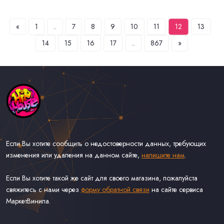
«
1
..
7
8
9
10
11
12
13
14
15
16
17
..
867
»
Если Вы хотите сообщить о недостоверности данных, требующих
изменения или удаления на данном сайте,
напишите нам
.
Если Вы хотите такой же сайт для своего магазина, пожалуйста
свяжитесь с нами через
форму обратной связи
на сайте сервиса
МаркетВинила.
Каталог Музыки на Виниле В Наличии