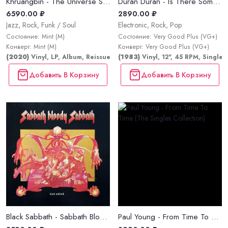
Khruangbin - The Universe Smiles Upon You
Duran Duran - Is There Something I Should Know? (Monster Mix)
6590.00 ₽
2890.00 ₽
Jazz, Rock, Funk / Soul
Electronic, Rock, Pop
Состояние: Mint (M)
Состояние: Very Good Plus (VG+)
Конверт: Mint (M)
Конверт: Very Good Plus (VG+)
(2020)
Vinyl, LP, Album, Reissue
(1983)
Vinyl, 12", 45 RPM, Single
Добавить В Корзину
Добавить В Корзину
Black Sabbath - Sabbath Bloody Sabbath
Paul Young - From Time To Time (The Singles Collection)